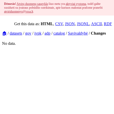
Dėmesio!
Atvirų duomenų saugykla
šiuo metu yra
aktyviai vystoma
, todėl galite
susidurti su įvairaus pobūdžio sutrikimais, apie kuriuos maloniai prašome pranešti
atviriduomenys@vssa.lt
.
Get this data as:
HTML
,
CSV
,
JSON
,
JSONL
,
ASCII
,
RDF
🏠
/
datasets
/
gov
/
ivpk
/
adp
/
catalog
/
Savivaldybė
/
Changes
No data.